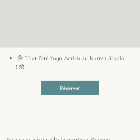
🌼 Tout l’été Yoga Aerien au Kurma Studio
! 🌼
Réserver
✨Le yoga aérien allie la pratique d’asanas